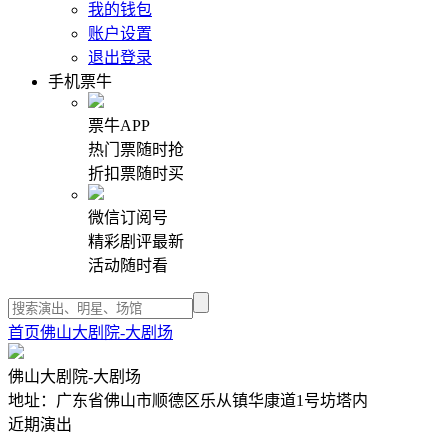
我的钱包
账户设置
退出登录
手机票牛
票牛APP
热门票随时抢
折扣票随时买
微信订阅号
精彩剧评最新
活动随时看
首页
佛山大剧院-大剧场
佛山大剧院-大剧场
地址：广东省佛山市顺德区乐从镇华康道1号坊塔内
近期演出