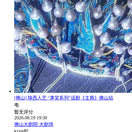
[佛山] 陕西人艺 “茅奖系列”话剧《主角》佛山站
电
暂无评分
2026.08.19 19:30
佛山大剧院-大剧场
¥
168
起